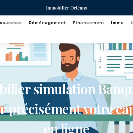
Immobilier Orléans
ssurance
Déménagement
Financement
Immo
ilier simulation Banqu
 précisément votre ca
en ligne